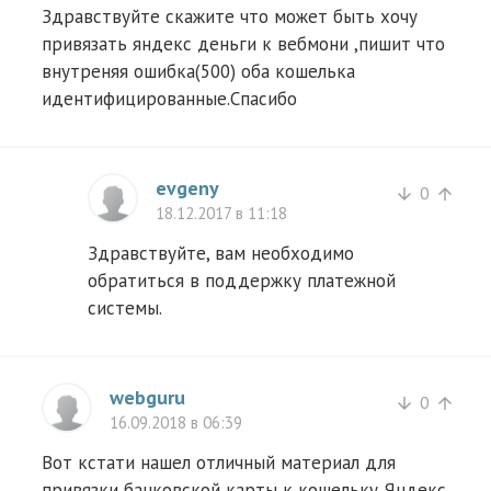
Здравствуйте скажите что может быть хочу
привязать яндекс деньги к вебмони ,пишит что
внутреняя ошибка(500) оба кошелька
идентифицированные.Спасибо
evgeny
0
arrow_downward
arrow_upward
18.12.2017 в 11:18
Здравствуйте, вам необходимо
обратиться в поддержку платежной
системы.
webguru
0
arrow_downward
arrow_upward
16.09.2018 в 06:39
Вот кстати нашел отличный материал для
привязки банковской карты к кошельку Яндекс