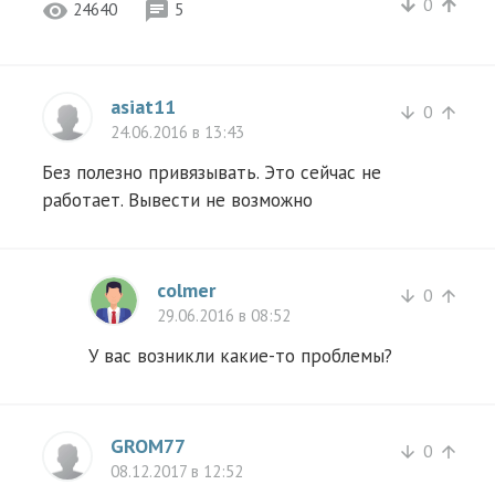
0
arrow_downward
arrow_upward
visibility
chat
24640
5
asiat11
0
arrow_downward
arrow_upward
24.06.2016 в 13:43
Без полезно привязывать. Это сейчас не
работает. Вывести не возможно
colmer
0
arrow_downward
arrow_upward
29.06.2016 в 08:52
У вас возникли какие-то проблемы?
GROM77
0
arrow_downward
arrow_upward
08.12.2017 в 12:52