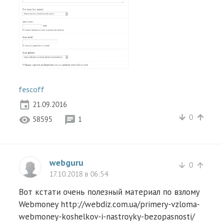
fescoff
event
21.09.2016
0
arrow_downward
arrow_upward
visibility
chat
58595
1
webguru
0
arrow_downward
arrow_upward
17.10.2018 в 06:54
Вот кстати очень полезный материал по взлому
Webmoney http://webdiz.com.ua/primery-vzloma-
webmoney-koshelkov-i-nastroyky-bezopasnosti/