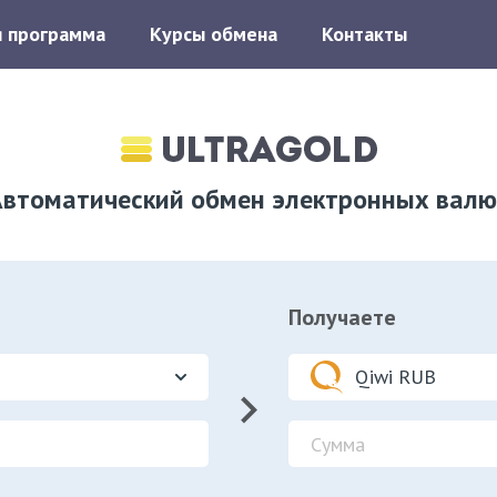
я программа
Курсы обмена
Контакты
Автоматический обмен электронных валю
Получаете
Qiwi RUB
keyboard_arrow_right