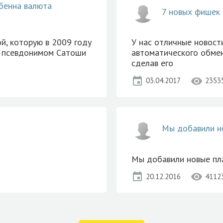
обенна валюта
7 новых фишек 
й, которую в 2009 году
У нас отличные новост
д псевдонимом Сатоши
автоматического обмен
сделав его
event
visibility
03.04.2017
2353
Мы добавили н
Мы добавили новые пл
event
visibility
20.12.2016
4112