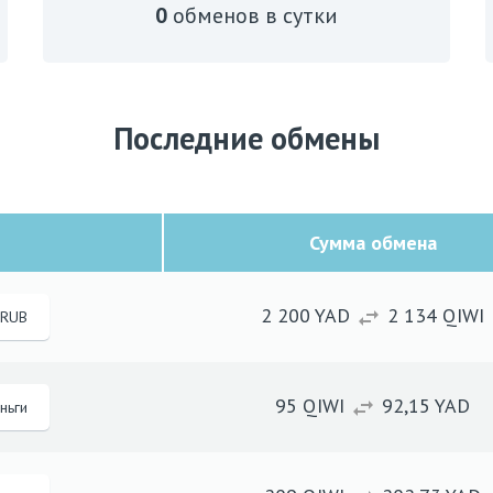
0
обменов в сутки
Последние обмены
Сумма обмена
2 200
YAD
2 134
QIWI
swap_horiz
 RUB
95
QIWI
92,15
YAD
swap_horiz
ньги