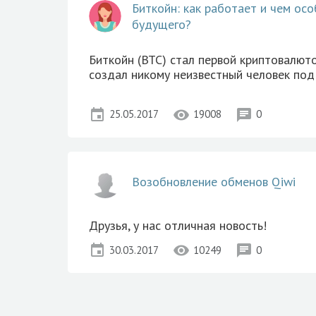
Биткойн: как работает и чем ос
будущего?
Биткойн (BTC) стал первой криптовалюто
создал никому неизвестный человек по
event
visibility
chat
25.05.2017
19008
0
Возобновление обменов Qiwi
Друзья, у нас отличная новость!
event
visibility
chat
30.03.2017
10249
0