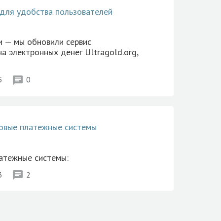
для удобства пользователей
и — мы обновили сервис
а электронных денег Ultragold.org,
chat
5
0
овые платежные системы
атежные системы:
chat
3
2