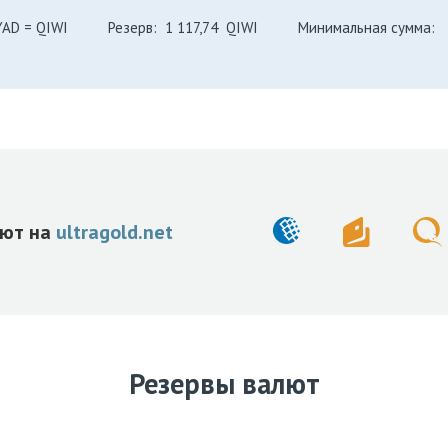
YAD
=
QIWI
Резерв:
1 117,74
QIWI
Минимальная сумма:
лют на
ultragold.net
Резервы валют