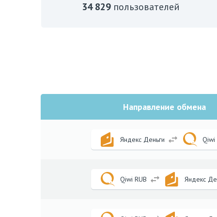
34 829
пользователей
Направление обмена
swap_horiz
Яндекс Деньги
Qiwi
swap_horiz
Qiwi RUB
Яндекс Де