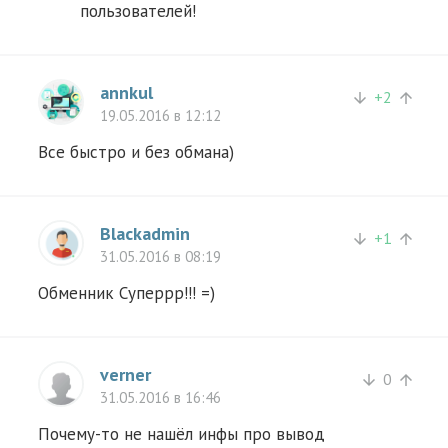
пользователей!
annkul
+
2
arrow_downward
arrow_upward
19.05.2016 в 12:12
Все быстро и без обмана)
Blackadmin
+
1
arrow_downward
arrow_upward
31.05.2016 в 08:19
Обменник Суперрр!!! =)
verner
0
arrow_downward
arrow_upward
31.05.2016 в 16:46
Почему-то не нашёл инфы про вывод